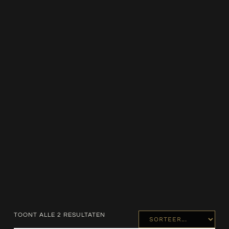
Spiegels
Toiletten
Verlichting
Wastafels
Waterontharder
TOONT ALLE 2 RESULTATEN