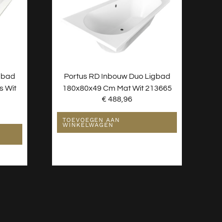
gbad
Portus RD Inbouw Duo Ligbad
s Wit
180x80x49 Cm Mat Wit 213665
€
488,96
TOEVOEGEN AAN
WINKELWAGEN