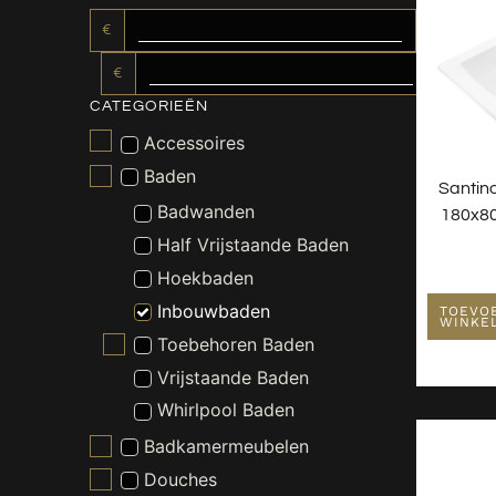
€
€
CATEGORIEËN
Accessoires
Baden
Santin
Badwanden
180x80
Half Vrijstaande Baden
Hoekbaden
Inbouwbaden
TOEVO
WINKE
Toebehoren Baden
Vrijstaande Baden
Whirlpool Baden
Badkamermeubelen
Douches