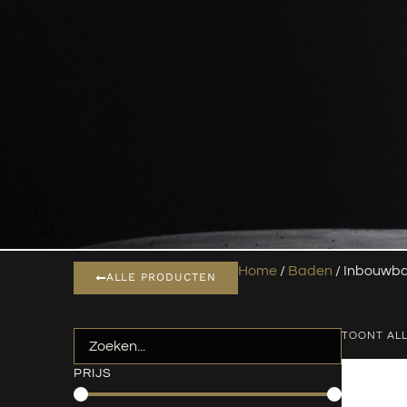
Home
/
Baden
/ Inbouwb
ALLE PRODUCTEN
TOONT ALL
PRIJS