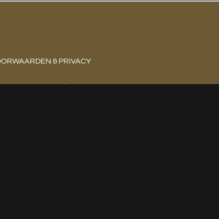
ORWAARDEN & PRIVACY
gemene voorwaarden
ivacy Policy