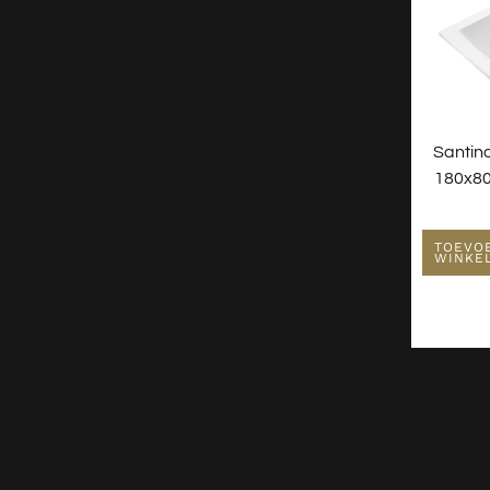
Santin
180x80
TOEVO
WINKE