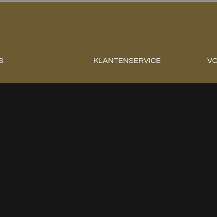
S
KLANTENSERVICE
VO
n 8, 7513 JA,
Veelgestelde vragen
Al
e
Retour & Service
Pr
: 06-43436294
Contact
kamerkoning.nl
Waterontharders
 - 17:00
Complete badkamers
- 17:00
fspraak
fspraak
- 17:00
fspraak