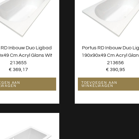
 RD Inbouw Duo Ligbad
Portus RD Inbouw Duo Li
x49 Cm Acryl Glans Wit
190x90x49 Cm Acryl Glan
213655
213656
€
369,17
€
390,95
EGEN AAN
TOEVOEGEN AAN
LWAGEN
WINKELWAGEN