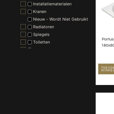
Installatiematerialen
Kranen
Nieuw - Wordt Niet Gebruikt
Radiatoren
Spiegels
Portus
Toiletten
180x80
Verlichting
Wastafels
Waterontharder
TOEVO
WINKE