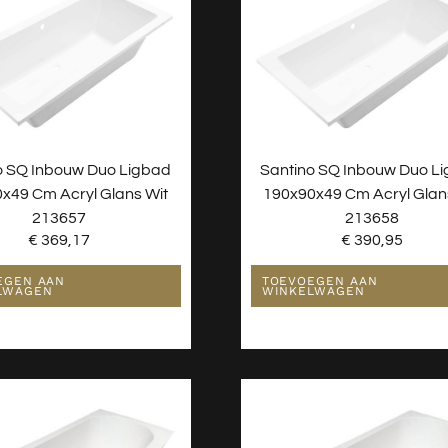
o SQ Inbouw Duo Ligbad
Santino SQ Inbouw Duo L
x49 Cm Acryl Glans Wit
190x90x49 Cm Acryl Glan
213657
213658
€
369,17
€
390,95
EGEN AAN
TOEVOEGEN AAN
LWAGEN
WINKELWAGEN