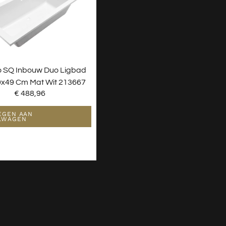
o SQ Inbouw Duo Ligbad
x49 Cm Mat Wit 213667
€
488,96
EGEN AAN
LWAGEN