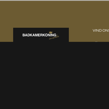
VIND ON
Slijpstee
Wij staan klaar met de laagste
Ensched
prijzen, persoonlijk advies en de
Telefoon
mooiste artikelen voor uw
info@bad
badkamer en toiletruimte.
Ma: 10:00
Di: 10:00 
Wo: Op a
Do: Op a
Vr: 10:00 
Za: Op a