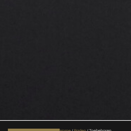
Home
/
Baden
/ Toebehoren