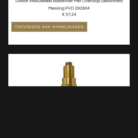
Doblar Afbouwdeel Badafvoer Met Overloop Geborsteld
Messing PVD 292904
€
57,24
TOEVOEGEN AAN WINKELWAGEN
Los Clickmechanisme Voor Vrijstaande En Half Vrijstaande
Baden 216001
€
21,82