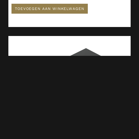
TOEVOEGEN AAN WINKELWAGEN
Novira Topblad Afgeronde Hoeken 100 X 48 Cm Mat Zwart
383973
€
116,11
TOEVOEGEN AAN WINKELWAGEN