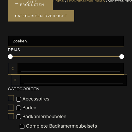
Home
/
Badkamermeubelen
/ Wastafelbla
ALLE
PRODUCTEN
CATEGORIEËN OVERZICHT
PRIJS
€
€
CATEGORIEËN
Accessoires
Baden
Badkamermeubelen
Complete Badkamermeubelsets