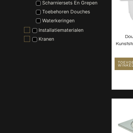
Scharniersets En Grepen
Toebehoren Douches
Waterkeringen
Installatiematerialen
Dou
Kranen
Kunstst
Nieuw - Wordt Niet Gebruikt
Radiatoren
TOEVO
Spiegels
WINKE
Toiletten
Verlichting
Wastafels
Waterontharder