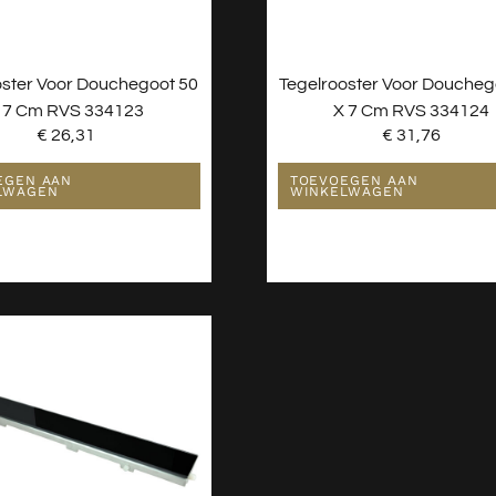
oster Voor Douchegoot 50
Tegelrooster Voor Doucheg
 7 Cm RVS 334123
X 7 Cm RVS 334124
€
26,31
€
31,76
EGEN AAN
TOEVOEGEN AAN
LWAGEN
WINKELWAGEN