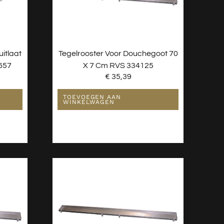
itlaat
Tegelrooster Voor Douchegoot 70
657
X 7 Cm RVS 334125
€
35,39
TOEVOEGEN AAN
WINKELWAGEN