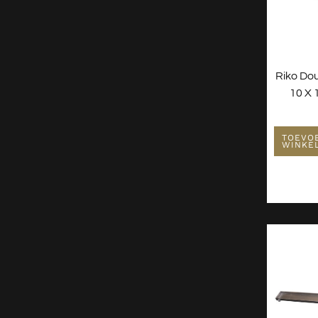
Riko Do
10 X
TOEVO
WINKE