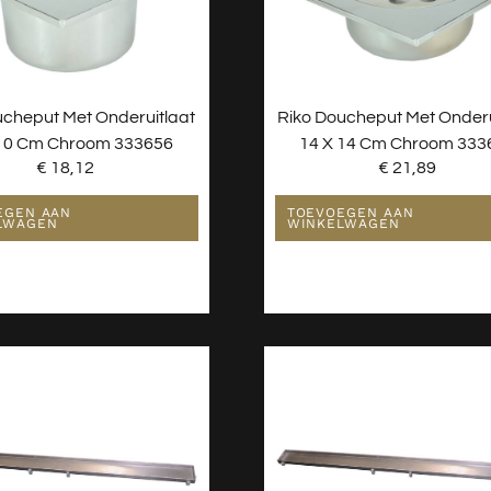
ucheput Met Onderuitlaat
Riko Doucheput Met Onderu
 10 Cm Chroom 333656
14 X 14 Cm Chroom 333
€
18,12
€
21,89
EGEN AAN
TOEVOEGEN AAN
LWAGEN
WINKELWAGEN