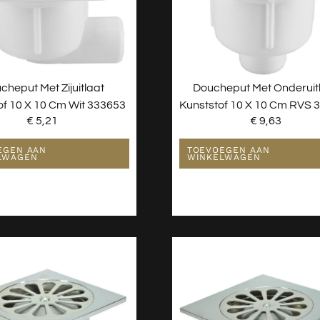
cheput Met Zijuitlaat
Doucheput Met Onderuit
of 10 X 10 Cm Wit 333653
Kunststof 10 X 10 Cm RVS 
€
5,21
€
9,63
EGEN AAN
TOEVOEGEN AAN
LWAGEN
WINKELWAGEN