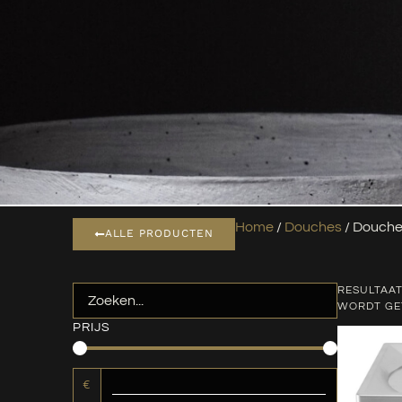
Home
/
Douches
/ Douche
ALLE PRODUCTEN
RESULTAAT
WORDT G
PRIJS
€