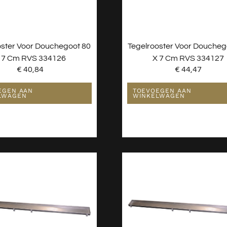
oster Voor Douchegoot 80
Tegelrooster Voor Doucheg
 7 Cm RVS 334126
X 7 Cm RVS 334127
€
40,84
€
44,47
EGEN AAN
TOEVOEGEN AAN
LWAGEN
WINKELWAGEN