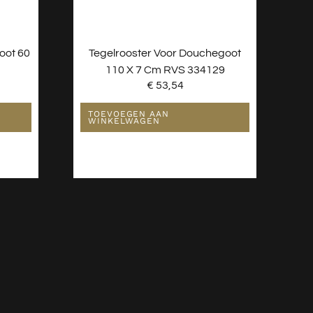
oot 60
Tegelrooster Voor Douchegoot
110 X 7 Cm RVS 334129
€
53,54
TOEVOEGEN AAN
WINKELWAGEN