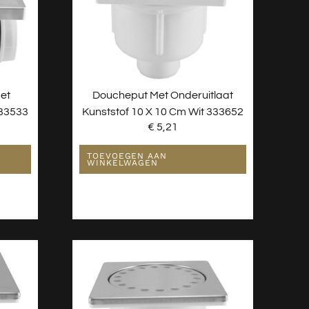
et
Doucheput Met Onderuitlaat
333533
Kunststof 10 X 10 Cm Wit 333652
€
5,21
TOEVOEGEN AAN
WINKELWAGEN