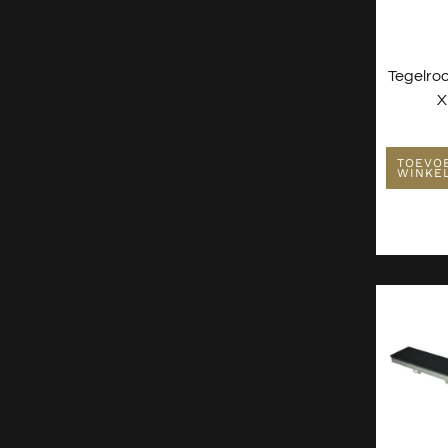
Tegelro
X
TOEVO
WINKE