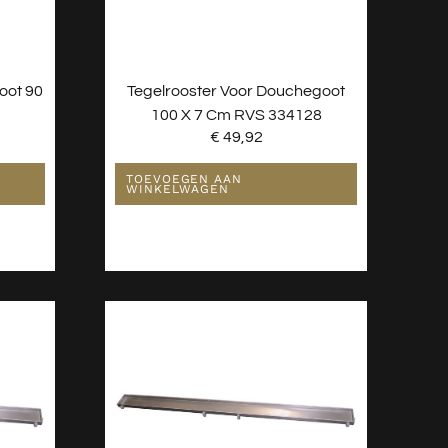
oot 90
Tegelrooster Voor Douchegoot
100 X 7 Cm RVS 334128
€
49,92
TOEVOEGEN AAN
WINKELWAGEN