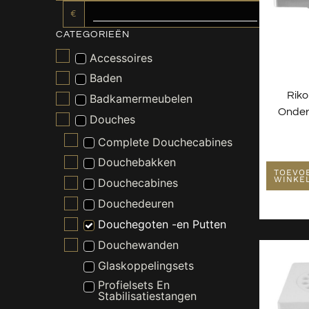
€
CATEGORIEËN
Accessoires
Baden
Rik
Badkamermeubelen
Onder
Douches
Complete Douchecabines
Douchebakken
TOEVO
WINKE
Douchecabines
Douchedeuren
Douchegoten -en Putten
Douchewanden
Glaskoppelingsets
Profielsets En
Stabilisatiestangen