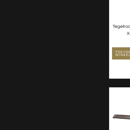
Tegelro
X
TOEVO
WINKE