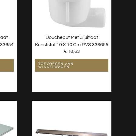
laat
Doucheput Met Zijuitlaat
333654
Kunststof 10 X 10 Cm RVS 333655
€
10,63
TOEVOEGEN AAN
WINKELWAGEN