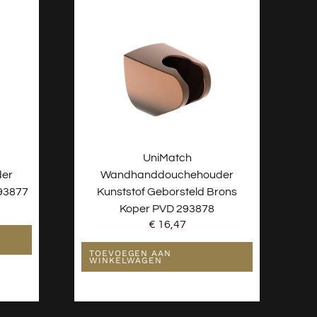
UniMatch
er
Wandhanddouchehouder
293877
Kunststof Geborsteld Brons
Koper PVD 293878
€
16,47
TOEVOEGEN AAN
WINKELWAGEN