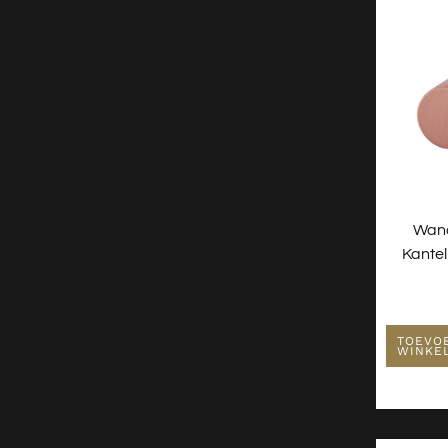
Waterontharder
Wan
Kante
TOEVO
WINKE