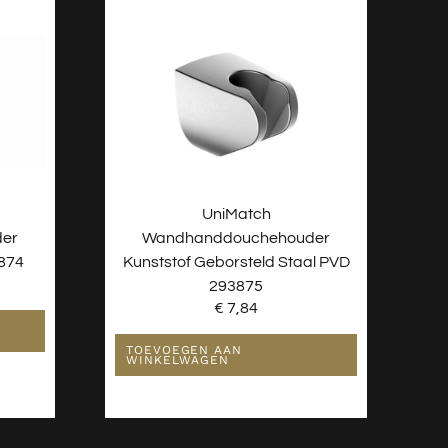
UniMatch
er
Wandhanddouchehouder
3874
Kunststof Geborsteld Staal PVD
293875
€
7,84
TOEVOEGEN AAN
WINKELWAGEN