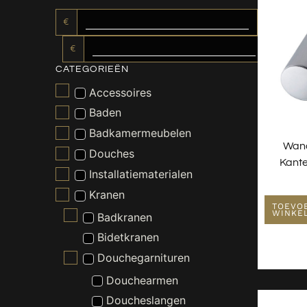
€
€
CATEGORIEËN
Accessoires
Baden
Badkamermeubelen
Wan
Douches
Kant
Installatiematerialen
Kranen
TOEVO
WINKE
Badkranen
Bidetkranen
Douchegarnituren
Douchearmen
Doucheslangen