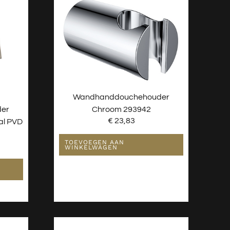
Wandhanddouchehouder
er
Chroom 293942
€
23,83
al PVD
TOEVOEGEN AAN
WINKELWAGEN