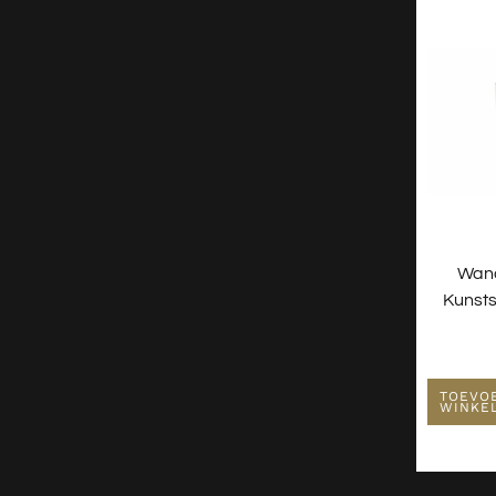
Wan
Kunsts
TOEVO
WINKE