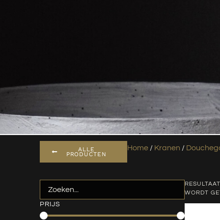
Home
/
Kranen
/
Douchega
ALLE
PRODUCTEN
RESULTAAT
WORDT G
PRIJS