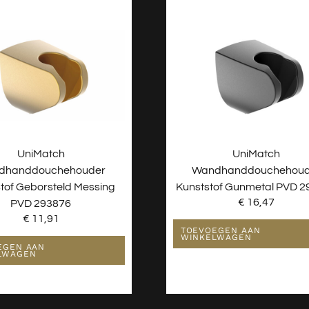
UniMatch
UniMatch
dhanddouchehouder
Wandhanddouchehoud
tof Geborsteld Messing
Kunststof Gunmetal PVD 
€
16,47
PVD 293876
€
11,91
TOEVOEGEN AAN
WINKELWAGEN
EGEN AAN
LWAGEN