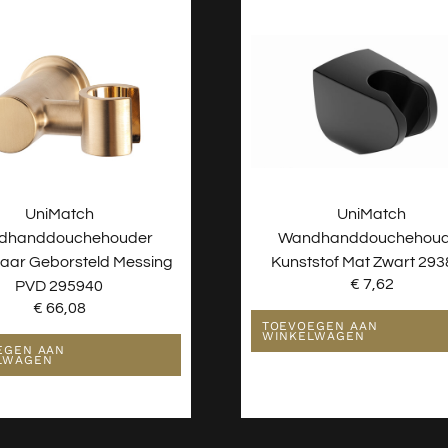
UniMatch
UniMatch
dhanddouchehouder
Wandhanddouchehoud
baar Geborsteld Messing
Kunststof Mat Zwart 29
€
7,62
PVD 295940
€
66,08
TOEVOEGEN AAN
WINKELWAGEN
EGEN AAN
LWAGEN