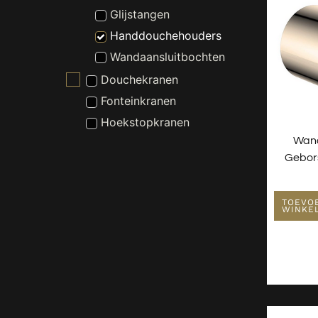
Glijstangen
Handdouchehouders
Wandaansluitbochten
Douchekranen
Fonteinkranen
Hoekstopkranen
Wan
Keukenkranen
Gebor
Toebehoren Kranen
Wastafelkranen
TOEVO
Nieuw - Wordt Niet Gebruikt
WINKE
Radiatoren
Spiegels
Toiletten
Verlichting
Wastafels