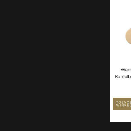
Wan
Kantel
TOEVO
WINKE