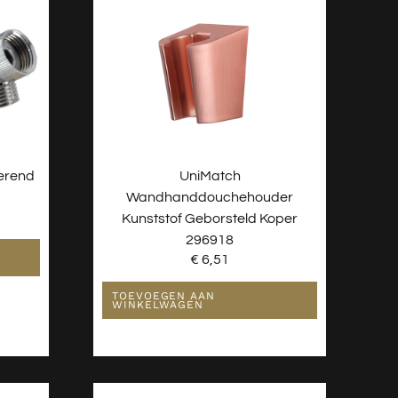
erend
UniMatch
Wandhanddouchehouder
Kunststof Geborsteld Koper
296918
€
6,51
TOEVOEGEN AAN
WINKELWAGEN