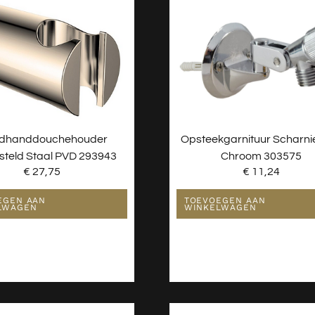
dhanddouchehouder
Opsteekgarnituur Scharni
steld Staal PVD 293943
Chroom 303575
€
27,75
€
11,24
EGEN AAN
TOEVOEGEN AAN
LWAGEN
WINKELWAGEN