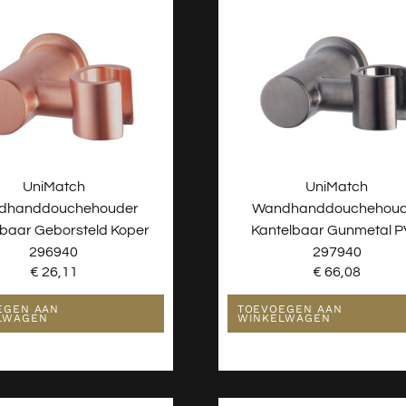
UniMatch
UniMatch
dhanddouchehouder
Wandhanddouchehoud
lbaar Geborsteld Koper
Kantelbaar Gunmetal 
296940
297940
€
26,11
€
66,08
EGEN AAN
TOEVOEGEN AAN
LWAGEN
WINKELWAGEN