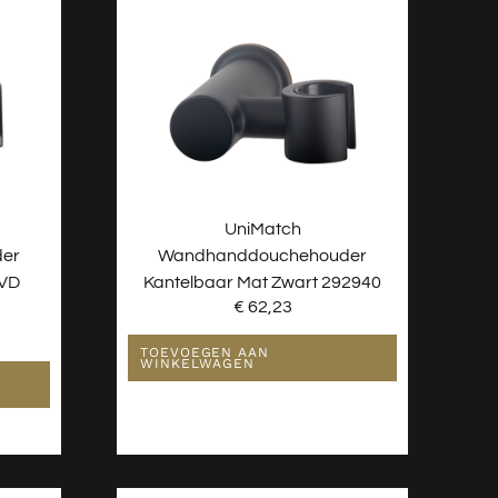
UniMatch
er
Wandhanddouchehouder
PVD
Kantelbaar Mat Zwart 292940
€
62,23
TOEVOEGEN AAN
WINKELWAGEN