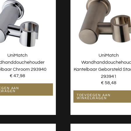
UniMatch
UniMatch
dhanddouchehouder
Wandhanddouchehoud
elbaar Chroom 293940
Kantelbaar Geborsteld Sta
€
47,98
293941
€
58,48
EGEN AAN
LWAGEN
TOEVOEGEN AAN
WINKELWAGEN