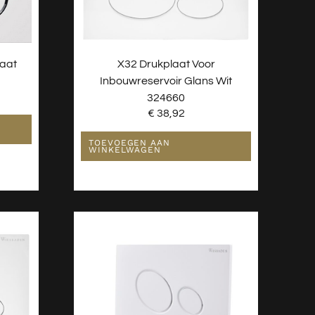
laat
X32 Drukplaat Voor
1
Inbouwreservoir Glans Wit
324660
€
38,92
TOEVOEGEN AAN
WINKELWAGEN