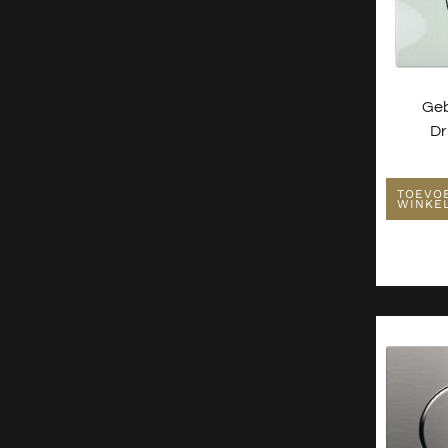
Geb
Dr
TOEVO
WINKE