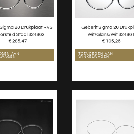
 Sigma 20 Drukplaat RVS
Geberit Sigma 20 Drukp
orsteld Staal 324862
Wit/glans/wit 32486
€
285,47
€
105,26
EGEN AAN
TOEVOEGEN AAN
LWAGEN
WINKELWAGEN