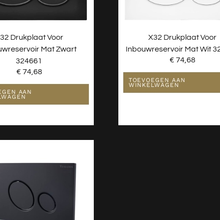
32 Drukplaat Voor
X32 Drukplaat Voor
uwreservoir Mat Zwart
Inbouwreservoir Mat Wit 
€
74,68
324661
€
74,68
TOEVOEGEN AAN
WINKELWAGEN
EGEN AAN
LWAGEN