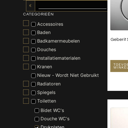
€
CATEGORIEËN
Accessoires
Baden
Geberit
Badkamermeubelen
Douches
Installatiematerialen
TOEVO
Kranen
WINKE
Nieuw - Wordt Niet Gebruikt
Radiatoren
Spiegels
Toiletten
Bidet WC's
Douche WC's
Drukplaten