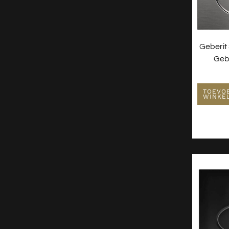
Geberit
Geb
TOEVO
WINKE