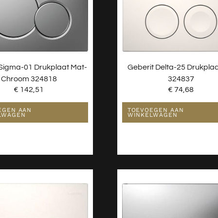
 Sigma-01 Drukplaat Mat-
Geberit Delta-25 Drukplaa
Chroom 324818
324837
€
142,51
€
74,68
EGEN AAN
TOEVOEGEN AAN
LWAGEN
WINKELWAGEN