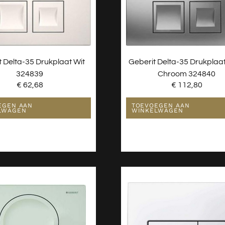
t Delta-35 Drukplaat Wit
Geberit Delta-35 Drukplaa
324839
Chroom 324840
€
62,68
€
112,80
EGEN AAN
TOEVOEGEN AAN
LWAGEN
WINKELWAGEN