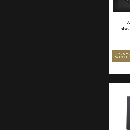
X
Inbo
TOEVO
WINKE