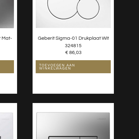
t Mat-
Geberit Sigma-01 Drukplaat Wit
324815
€
86,03
TOEVOEGEN AAN
WINKELWAGEN