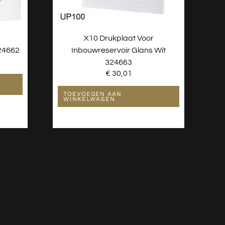
X10 Drukplaat Voor
324662
Inbouwreservoir Glans Wit
324663
€
30,01
TOEVOEGEN AAN
WINKELWAGEN