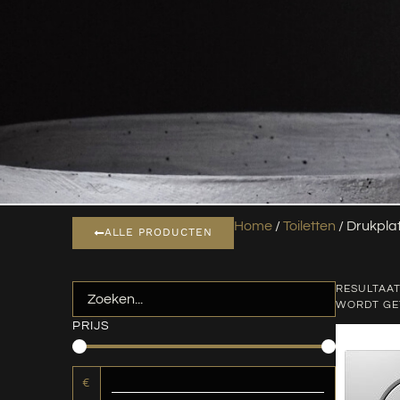
Home
/
Toiletten
/ Drukpla
ALLE PRODUCTEN
RESULTAAT
WORDT G
PRIJS
€