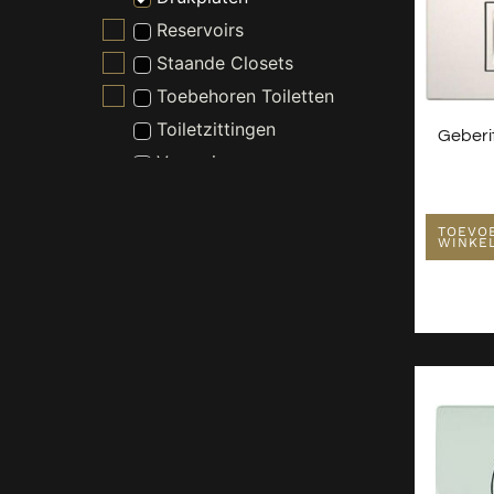
Reservoirs
Staande Closets
Toebehoren Toiletten
Toiletzittingen
Geberi
Vergruizers
Wandclosets
Verlichting
TOEVO
WINKE
Wastafels
Waterontharder