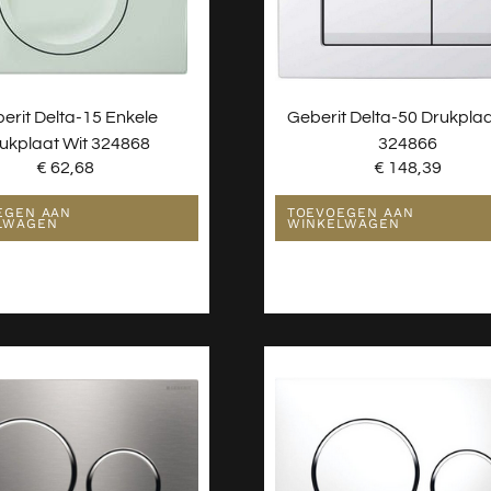
erit Delta-15 Enkele
Geberit Delta-50 Drukplaa
ukplaat Wit 324868
324866
€
62,68
€
148,39
EGEN AAN
TOEVOEGEN AAN
LWAGEN
WINKELWAGEN