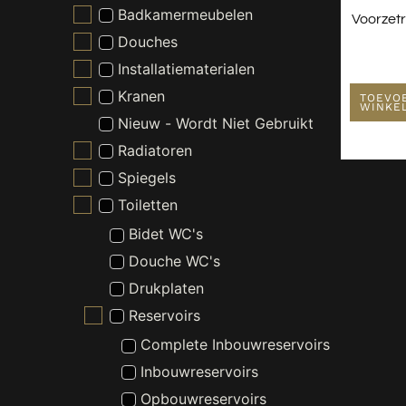
Badkamermeubelen
Voorzet
Douches
Installatiematerialen
Kranen
TOEVO
WINKE
Nieuw - Wordt Niet Gebruikt
Radiatoren
Spiegels
Toiletten
Bidet WC's
Douche WC's
Drukplaten
Reservoirs
Complete Inbouwreservoirs
Inbouwreservoirs
Opbouwreservoirs