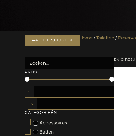
Home
/
Toiletten
/
Reservo
ALLE PRODUCTEN
ENIG RESU
PRIJS
€
€
CATEGORIEËN
Accessoires
Baden