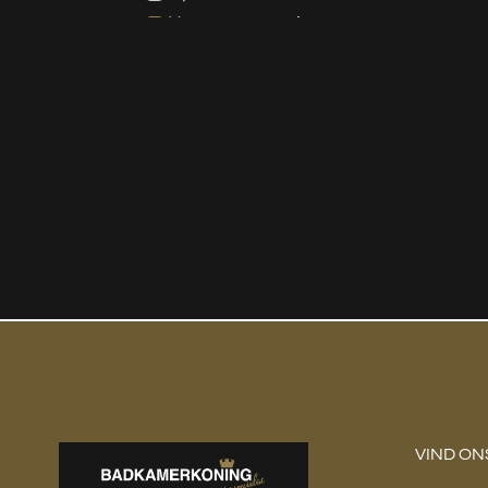
Voorzetreservoirs
Staande Closets
Toebehoren Toiletten
Toiletzittingen
Vergruizers
Wandclosets
Verlichting
Wastafels
Waterontharder
VIND ON