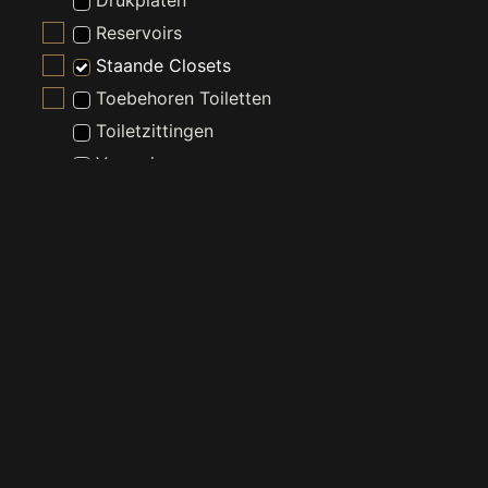
Drukplaten
Reservoirs
Staande Closets
Toebehoren Toiletten
Toiletzittingen
Vergruizers
Wandclosets
Verlichting
Wastafels
Waterontharder