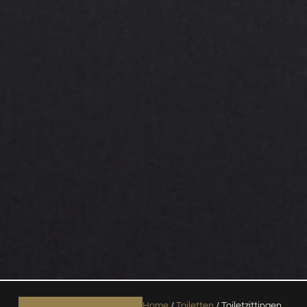
Home
/
Toiletten
/ Toiletzittingen