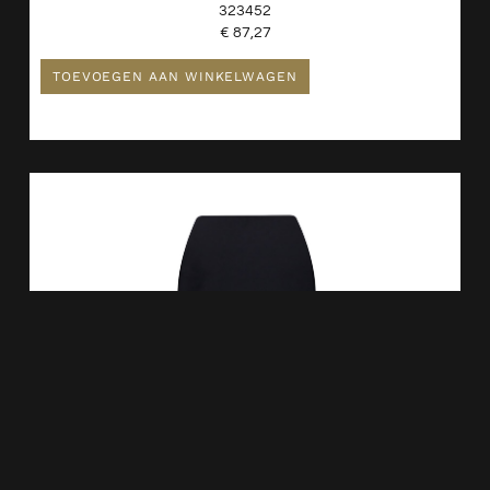
323452
€
87,27
TOEVOEGEN AAN WINKELWAGEN
Ultimo 3.0 Toiletzitting Softclose En Quick Release Mat
Zwart 323773
€
99,62