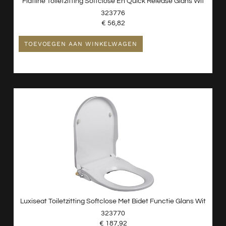
Flatline Toiletzitting Softclose En Quick Release Glans Wit
323776
€
56,82
TOEVOEGEN AAN WINKELWAGEN
Luxiseat Toiletzitting Softclose Met Bidet Functie Glans Wit
323770
€
187,92