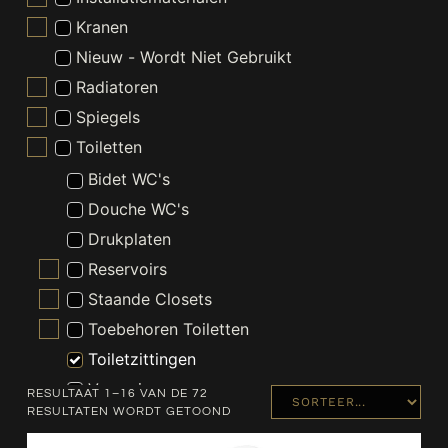
Kranen
Nieuw - Wordt Niet Gebruikt
Radiatoren
Spiegels
Toiletten
Bidet WC's
Douche WC's
Drukplaten
Reservoirs
Staande Closets
Toebehoren Toiletten
Toiletzittingen
Vergruizers
RESULTAAT 1–16 VAN DE 72
RESULTATEN WORDT GETOOND
Wandclosets