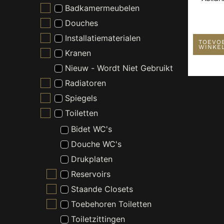
Badkamermeubelen
Douches
Installatiematerialen
TOEVO
WINKE
Kranen
Nieuw - Wordt Niet Gebruikt
Radiatoren
Spiegels
Toiletten
Bidet WC's
Douche WC's
Drukplaten
Reservoirs
Staande Closets
Toebehoren Toiletten
Toiletzittingen