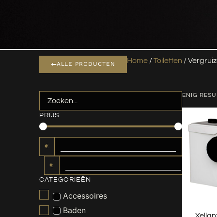
Home
/
Toiletten
/ Vergruiz
ALLE PRODUCTEN
ENIG RESU
PRIJS
€
€
CATEGORIEËN
Accessoires
Baden
Xellan