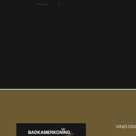
Vergruizers
Wandclosets
Verlichting
Wastafels
Waterontharder
VIND ON