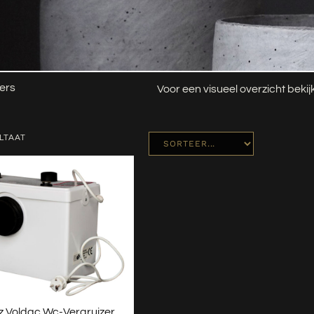
ers
Voor een visueel overzicht beki
LTAAT
z Voldac Wc-Vergruizer