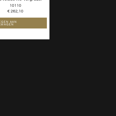
10110
€
262,10
EGEN AAN
LWAGEN