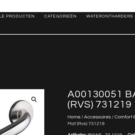
LE PRODUCTEN
CATEGORIEËN
WATERONTHARDERS
A00130051 B
(RVS) 731219
Home
/
Accessoires
/
Comfort 
Mat (Rvs) 731219
Artikelnr.:
BKWS_73.1219
Cat