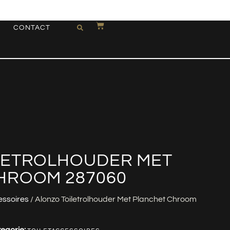
CONTACT
LETROLHOUDER MET
HROOM 287060
essoires
/ Alonzo Toiletrolhouder Met Planchet Chroom
egorie: