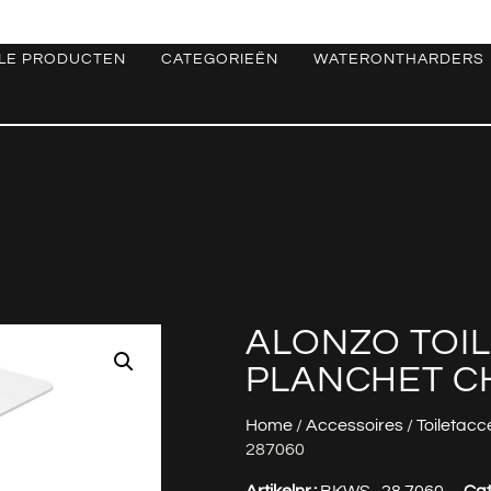
LE PRODUCTEN
CATEGORIEËN
WATERONTHARDERS
ALONZO TOI
PLANCHET C
Home
/
Accessoires
/
Toiletacc
287060
Artikelnr.:
BKWS_28.7060
Cat