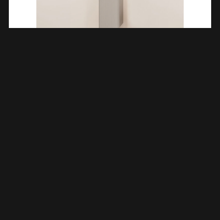
Sulora Kolomkast Afgeronde Hoeken Geribbeld 160 X 40 X 35
Cm Mat Beige 383605
€
449,10
TOEVOEGEN AAN WINKELWAGEN