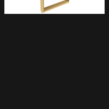
Alonzo Toiletrolhouder Zonder Klep Geborsteld Messing PVD
288023
€
43,52
TOEVOEGEN AAN WINKELWAGEN