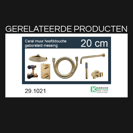
GERELATEERDE PRODUCTEN
One-Pack Inbouwthermostaatset Rond Type 402 GM (20cm)
291021
€
979,66
TOEVOEGEN AAN WINKELWAGEN