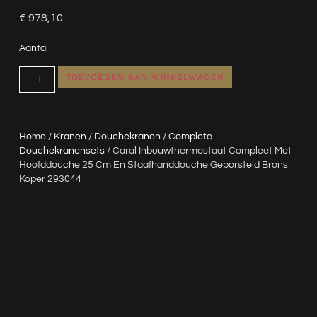
€
978,10
Aantal
TOEVOEGEN AAN WINKELWAGEN
Home
/
Kranen
/
Douchekranen
/
Complete
Douchekranensets
/ Caral Inbouwthermostaat Compleet Met
Hoofddouche 25 Cm En Staafhanddouche Geborsteld Brons
Koper 293044