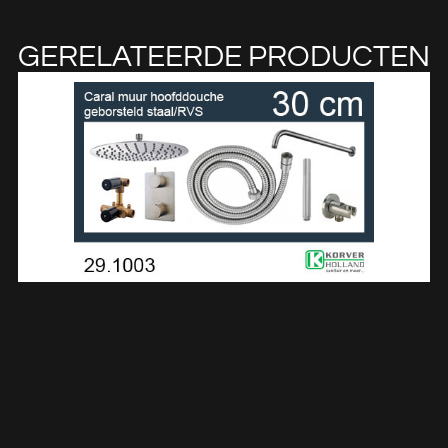
GERELATEERDE PRODUCTEN
One-Pack Inbouwthermostaatset Rond Type 204 GS (30cm)
291003
€
699,68
TOEVOEGEN AAN WINKELWAGEN