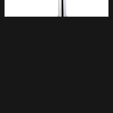
Alegra Wastafelkraan Waterval Hoog Chroom 294211
€
239,78
TOEVOEGEN AAN WINKELWAGEN