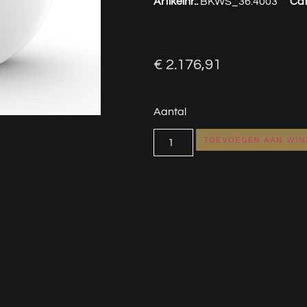
Artikelnr.:
BKWS_36.4003
Cat
€
2.176,91
Aantal
TOEVOEGEN AAN WI