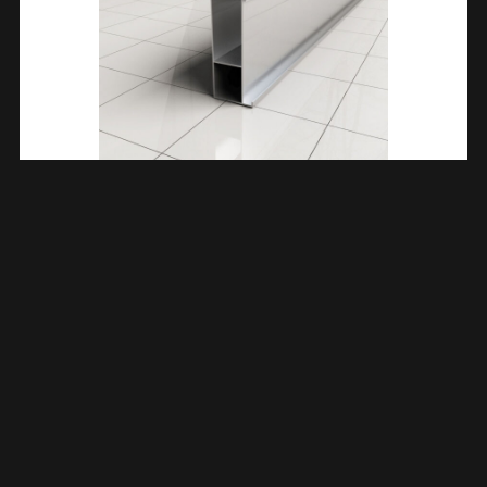
Verbredingsprofiel 30 X 2020 Mm Chroom 203883
€
75,16
TOEVOEGEN AAN WINKELWAGEN