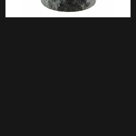
Raw Waskom Rond Hamerslag 40×12 Cm Hardsteen Gezoet
393517
€
214,99
TOEVOEGEN AAN WINKELWAGEN