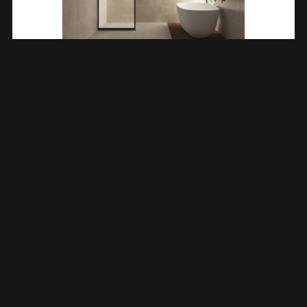
Skyline Zijwand Voor Nis Schuifdeur 800 X 2000 X 8 Mm Nano
Helder Glas/mat Zwart 203740
€
285,60
TOEVOEGEN AAN WINKELWAGEN