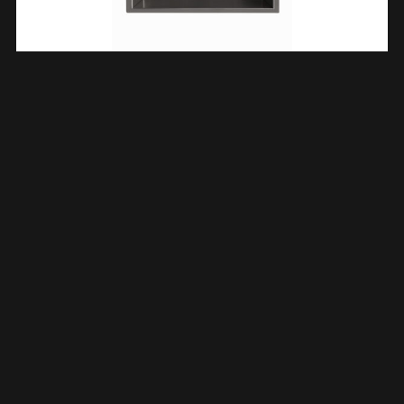
Demis Inbouwnis 30 X 60 X 10 Cm Gunmetal PVD 334269
€
195,11
TOEVOEGEN AAN WINKELWAGEN