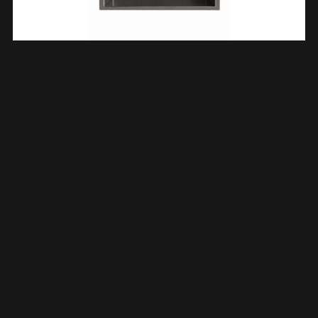
Demis Inbouwnis 30 X 60 X 10 Cm Gunmetal PVD 334269
€
195,11
TOEVOEGEN AAN WINKELWAGEN