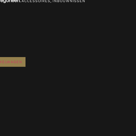
egorieën:
,
ACCESSOIRES
INBOUWNISSEN
NKELWAGEN