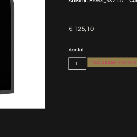
Artikelnr.:
BKWS_33.2147
Cat
€
125,10
Aantal
TOEVOEGEN AAN WI