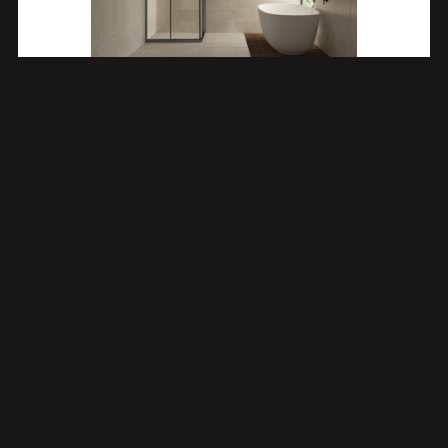
Skyline Hoekinstap Cabine Met 2 Schuifdeuren 900 X 900 X
2000 X 8 Mm Nano Helder Glas/mat Zwart 203716
€
550,01
TOEVOEGEN AAN WINKELWAGEN