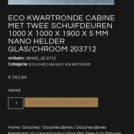
ECO KWARTRONDE CABINE
MET TWEE SCHUIFDEUREN
1000 X 1000 X 1900 X 5 MM
NANO HELDER
GLAS/CHROOM 203712
Artikelnr.:
BKWS_20.3712
Categorie:
DOUCHECABINES KWARTROND
€
353,84
Aantal
TOEVOEGEN AAN WINKELWAGEN
Home
/
Douches
/
Douchecabines
/
Douchecabines
Kwartrond
/ Eco Kwartronde Cabine Met Twee Schuifdeuren