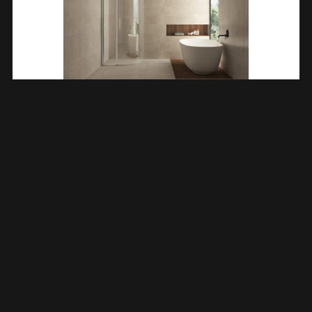
Curf Cabine Kwartrond Met 1 Draaideur Rechts 900 X 900 X
2000 X 8 Mm Helder Glas/chroom 203750
€
701,56
TOEVOEGEN AAN WINKELWAGEN