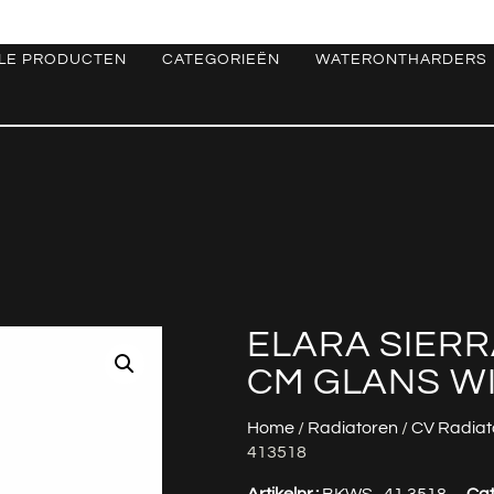
LE PRODUCTEN
CATEGORIEËN
WATERONTHARDERS
ELARA SIERRA
CM GLANS WI
Home
/
Radiatoren
/
CV Radiat
413518
Artikelnr.:
BKWS_41.3518
Cat