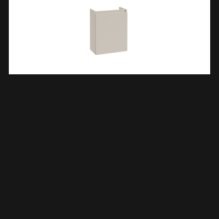
Alvara Fonteinkast 40 X 22 X 50 Cm Cashmere 383824
€
157,49
TOEVOEGEN AAN WINKELWAGEN