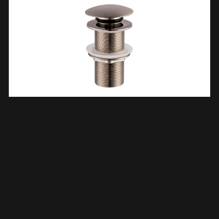
UniMatch Clickwaste Afvoerplug Verlengd 5/4″ Geborsteld
Staal 334472
€
18,58
TOEVOEGEN AAN WINKELWAGEN