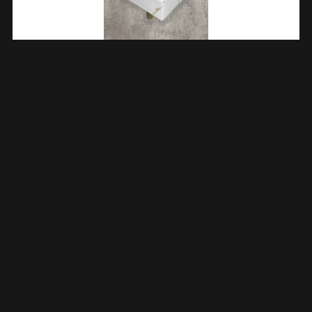
One Pack Leto Fontein 335x290x115 Carrara 393609
€
366,93
TOEVOEGEN AAN WINKELWAGEN