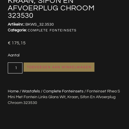
KRAAN, SIFON EN
AFVOERPLUG CHROOM
323530
Artikelnr.:
BKWS_32.3530
Categorie:
COMPLETE FONTEINSETS
€
175,15
Aantal
TOEVOEGEN AAN WINKELWAGEN
Home
/
Wastafels
/
Complete Fonteinsets
/ Fonteinset Rhea S
Mini Met Fontein Links Glans Wit, Kraan, Sifon En Afvoerplug
Chroom 323530