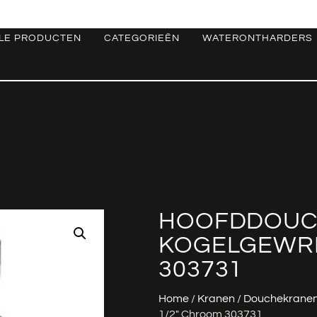
LE PRODUCTEN
CATEGORIEËN
WATERONTHARDERS
HOOFDDOUC
KOGELGEWRI
303731
Home
/
Kranen
/
Douchekrane
1/2″ Chroom 303731