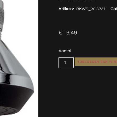
Artikelnr.:
BKWS_30.3731
Cat
€
19,49
Aantal
TOEVOEGEN AAN WI