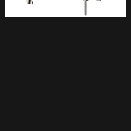
304 Wastafelkraan Met Coldstart Inbouw Compleet
Geborsteld RVS 247101
€
102,67
TOEVOEGEN AAN WINKELWAGEN