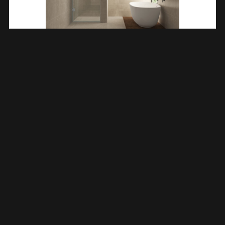
Less Nisdeur 700 X 2000 X 8 Mm Nano Helder Glas/chroom
203213
€
297,67
TOEVOEGEN AAN WINKELWAGEN