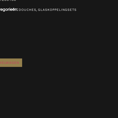
egorieën:
,
DOUCHES
GLASKOPPELINGSETS
NKELWAGEN