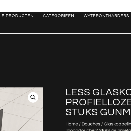
LE PRODUCTEN
CATEGORIEËN
WATERONTHARDERS
LESS GLASK
PROFIELLOZ
STUKS GUNM
Home
/
Douches
/
Glaskoppeli
Inloopdouche 2 Stuks Gunmeta