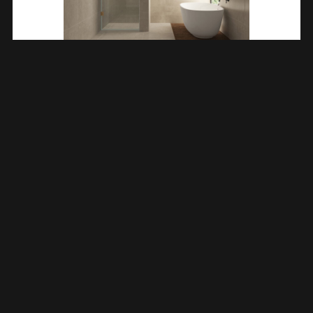
Less Nisdeur 1000 X 2000 X 8 Mm Nano Helder
Glas/geborsteld Brons Koper 203205
€
408,38
TOEVOEGEN AAN WINKELWAGEN