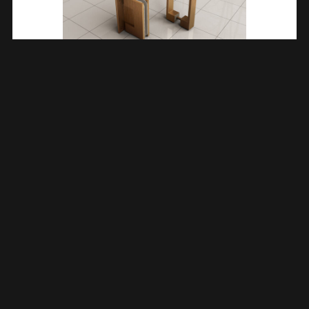
Less Scharnierset En Greep Voor Profielloze Nisdeur
Geborsteld Brons Koper 206177
€
158,82
TOEVOEGEN AAN WINKELWAGEN