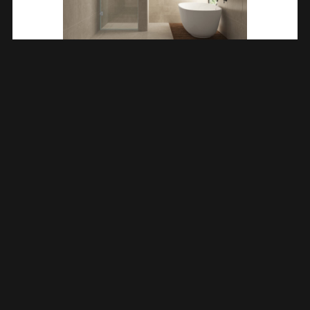
Less Nisdeur 700 X 2000 X 8 Mm Nano Helder Glas/chroom
203213
€
297,67
TOEVOEGEN AAN WINKELWAGEN