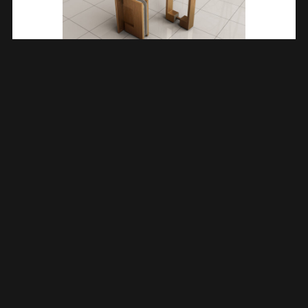
Less Scharnierset En Greep Voor Profielloze Nisdeur
Geborsteld Brons Koper 206177
€
158,82
TOEVOEGEN AAN WINKELWAGEN