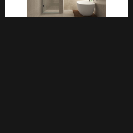
Less Nisdeur 1000 X 2000 X 8 Mm Nano Helder Glas/gunmetal
203204
€
408,38
TOEVOEGEN AAN WINKELWAGEN