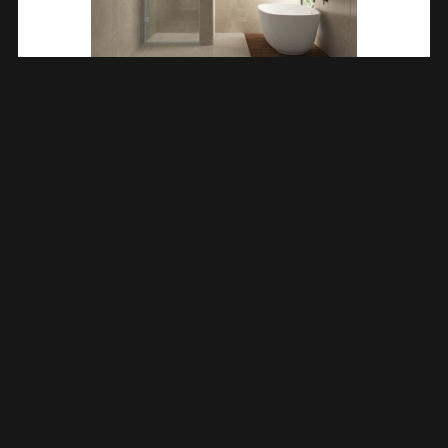
Less Nisdeur 800 X 2000 X 8 Mm Nano Helder Glas/chroom
203214
€
321,26
TOEVOEGEN AAN WINKELWAGEN