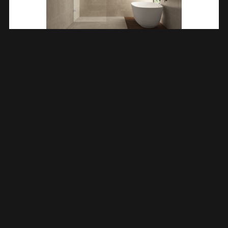
Less Inloopdouche 600 X 2000 X 8 Mm Nano Helder
Glas/chroom 203207
€
225,44
TOEVOEGEN AAN WINKELWAGEN