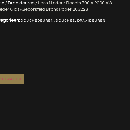
en
/
Draaideuren
/ Less Nisdeur Rechts 700 X 2000 X 8
lder Glas/geborsteld Brons Koper 203223
egorieën:
,
,
DOUCHEDEUREN
DOUCHES
DRAAIDEUREN
NKELWAGEN