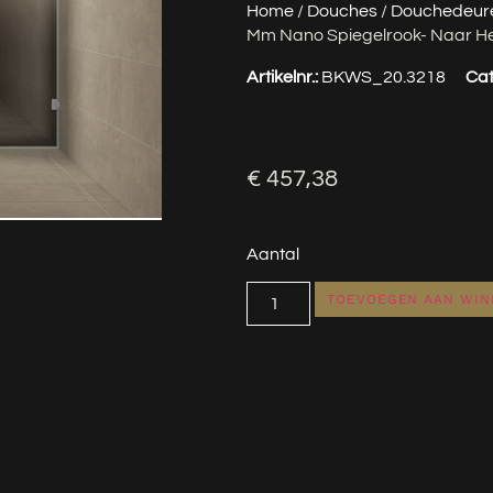
Home
/
Douches
/
Douchedeur
Mm Nano Spiegelrook- Naar He
Artikelnr.:
BKWS_20.3218
Cat
€
457,38
Aantal
TOEVOEGEN AAN WI