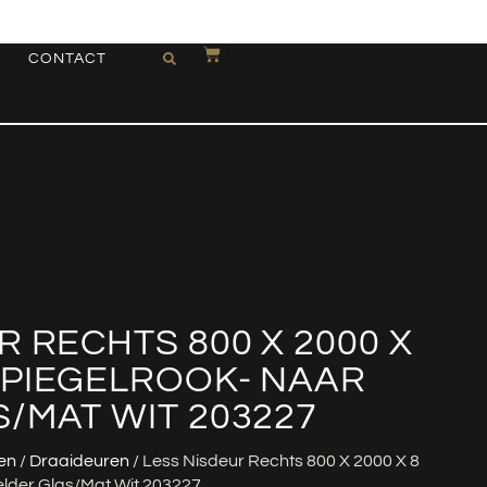
CONTACT
R RECHTS 800 X 2000 X
SPIEGELROOK- NAAR
/MAT WIT 203227
en
/
Draaideuren
/ Less Nisdeur Rechts 800 X 2000 X 8
lder Glas/mat Wit 203227