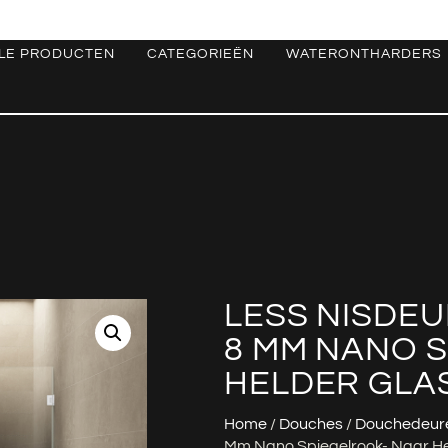
LE PRODUCTEN
CATEGORIEËN
WATERONTHARDERS
LESS NISDEU
8 MM NANO 
HELDER GLAS
Home
/
Douches
/
Douchedeur
Mm Nano Spiegelrook- Naar He