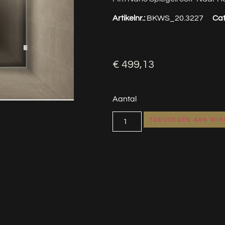
Artikelnr.:
BKWS_20.3227
Cat
€
499,13
Aantal
TOEVOEGEN AAN WI