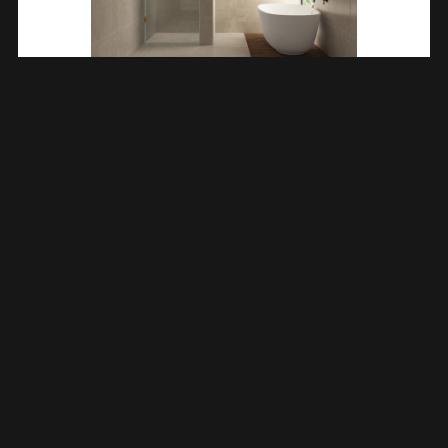
Less Nisdeur 1000 X 2000 X 8 Mm Nano Helder
Glas/geborsteld Brons Koper 203205
€
408,38
TOEVOEGEN AAN WINKELWAGEN