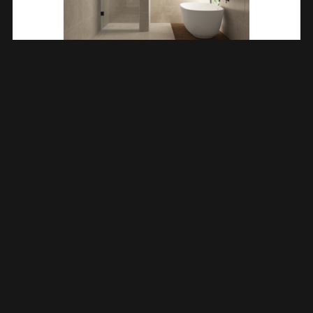
Less Nisdeur 1000 X 2000 X 8 Mm Nano Helder Glas/mat
Zwart 203201
€
372,07
TOEVOEGEN AAN WINKELWAGEN