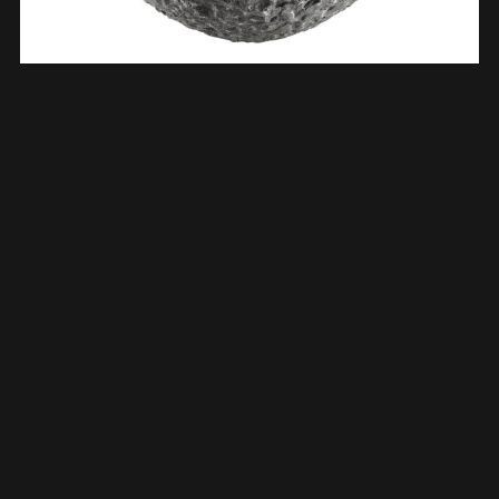
Raw Waskom Rond Hamerslag 42×14 Cm Hardsteen Gezoet
393518
€
214,99
TOEVOEGEN AAN WINKELWAGEN