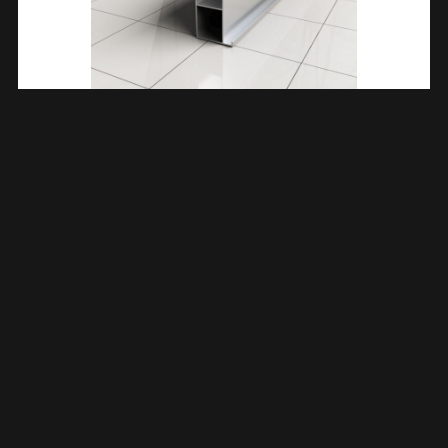
Alu.verbredingsprofiel 3cm X 200cm 203882
€
75,16
TOEVOEGEN AAN WINKELWAGEN