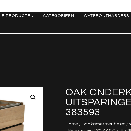
LE PRODUCTEN
CATEGORIEËN
WATERONTHARDERS
OAK ONDERK
UITSPARINGEN
383593
Home
/
Badkamermeubelen
/
Uitsparingen 120 X 46 Cm Eik 